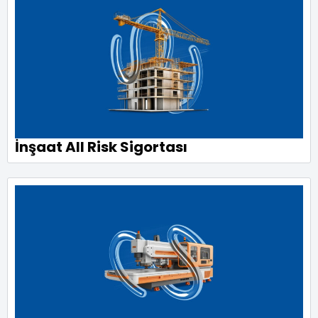
İnşaat All Risk Sigortası