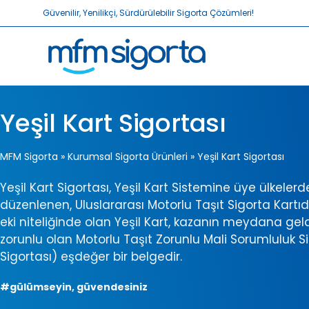
Güvenilir, Yenilikçi, Sürdürülebilir Sigorta Çözümleri!
Yeşil Kart Sigortası
MFM Sigorta
»
Kurumsal Sigorta Ürünleri
»
Yeşil Kart Sigortası
Yeşil Kart Sigortası, Yeşil Kart Sistemine üye ülkeler
düzenlenen, Uluslararası Motorlu Taşıt Sigorta Kartıdır
eki niteliğinde olan Yeşil Kart, kazanın meydana gel
zorunlu olan Motorlu Taşıt Zorunlu Mali Sorumluluk S
Sigortası) eşdeğer bir belgedir.
#gülümseyin, güvendesiniz