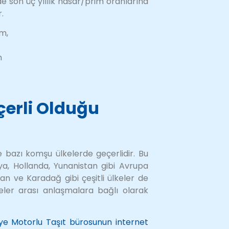
nde son üç yıllık hasar/prim oranlarına
r.
im,
m
çerli Olduğu
e bazı komşu ülkelerde geçerlidir. Bu
ya, Hollanda, Yunanistan gibi Avrupa
tan ve Karadağ gibi çeşitli ülkeler de
eler arası anlaşmalara bağlı olarak
iye Motorlu Taşıt bürosunun internet