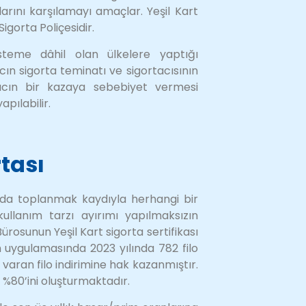
arını karşılamayı amaçlar. Yeşil Kart
igorta Poliçesidir.
sisteme dâhil olan ülkelere yaptığı
cın sigorta teminatı ve sigortacısının
aracın bir kazaya sebebiyet vermesi
pılabilir.
rtası
nda toplanmak kaydıyla herhangi bir
ullanım tarzı ayırımı yapılmaksızın
Bürosunun Yeşil Kart sigorta sertifikası
ım uygulamasında 2023 yılında 782 filo
 varan filo indirimine hak kazanmıştır.
n %80’ini oluşturmaktadır.