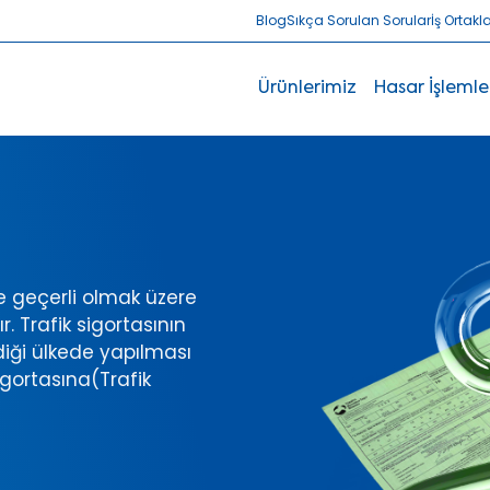
Blog
Sıkça Sorulan Sorular
İş Ortakl
Ürünlerimiz
Hasar İşlemle
de geçerli olmak üzere
. Trafik sigortasının
diği ülkede yapılması
igortasına(Trafik