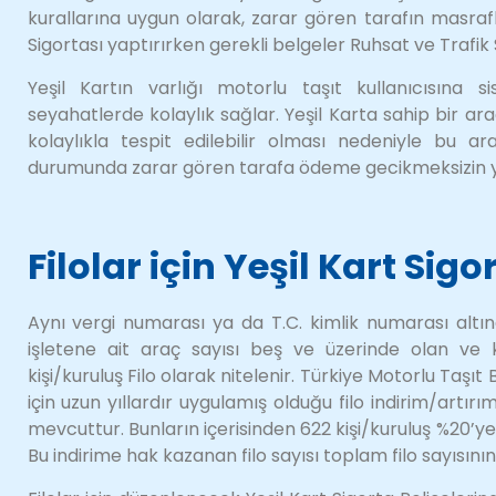
kurallarına uygun olarak, zarar gören tarafın masrafl
Sigortası yaptırırken gerekli belgeler Ruhsat ve Trafik S
Yeşil Kartın varlığı motorlu taşıt kullanıcısına 
seyahatlerde kolaylık sağlar. Yeşil Karta sahip bir ara
kolaylıkla tespit edilebilir olması nedeniyle bu 
durumunda zarar gören tarafa ödeme gecikmeksizin ya
Filolar için Yeşil Kart Sigo
Aynı vergi numarası ya da T.C. kimlik numarası altı
işletene ait araç sayısı beş ve üzerinde olan ve k
kişi/kuruluş Filo olarak nitelenir. Türkiye Motorlu Taşıt 
için uzun yıllardır uygulamış olduğu filo indirim/artır
mevcuttur. Bunların içerisinden 622 kişi/kuruluş %20’ye
Bu indirime hak kazanan filo sayısı toplam filo sayısını