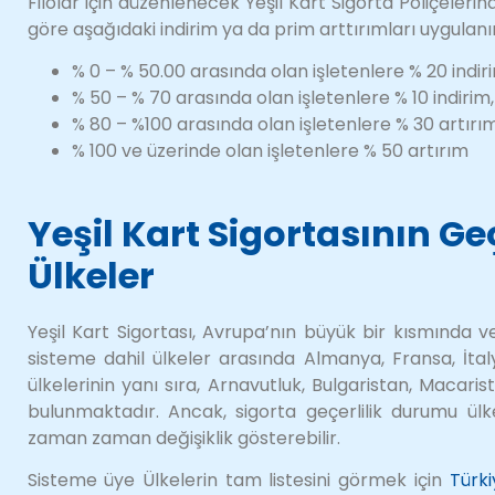
Filolar için düzenlenecek Yeşil Kart Sigorta Poliçeleri
göre aşağıdaki indirim ya da prim arttırımları uygulanı
% 0 – % 50.00 arasında olan işletenlere % 20 indir
% 50 – % 70 arasında olan işletenlere % 10 indirim,
% 80 – %100 arasında olan işletenlere % 30 artırı
% 100 ve üzerinde olan işletenlere % 50 artırım
Yeşil Kart Sigortasının Ge
Ülkeler
Yeşil Kart Sigortası, Avrupa’nın büyük bir kısmında v
sisteme dahil ülkeler arasında Almanya, Fransa, İtal
ülkelerinin yanı sıra, Arnavutluk, Bulgaristan, Macaris
bulunmaktadır. Ancak, sigorta geçerlilik durumu ülk
zaman zaman değişiklik gösterebilir.
Sisteme üye Ülkelerin tam listesini görmek için
Türk