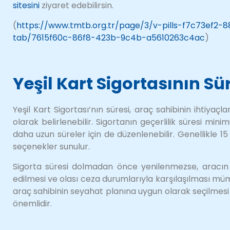
sitesini
ziyaret edebilirsin.
(
https://www.tmtb.org.tr/page/3/v-pills-f7c73ef2
tab/7615f60c-86f8-423b-9c4b-a5610263c4ac
)
Yeşil Kart Sigortasının Sü
Yeşil Kart Sigortası’nın süresi, araç sahibinin ihtiya
olarak belirlenebilir. Sigortanın geçerlilik süresi min
daha uzun süreler için de düzenlenebilir. Genellikle 15 gü
seçenekler sunulur.
Sigorta süresi dolmadan önce yenilenmezse, aracın y
edilmesi ve olası ceza durumlarıyla karşılaşılması müm
araç sahibinin seyahat planına uygun olarak seçilmes
önemlidir.