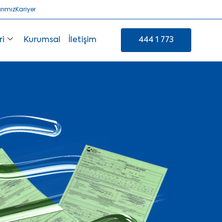
arımız
Kariyer
ri
Kurumsal
İletişim
444 1 773