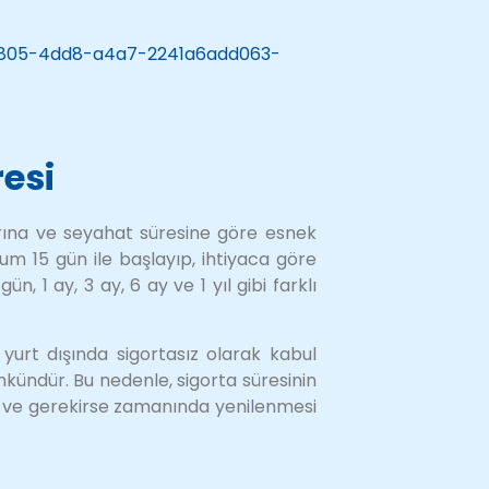
-8805-4dd8-a4a7-2241a6add063-
resi
çlarına ve seyahat süresine göre esnek
imum 15 gün ile başlayıp, ihtiyaca göre
n, 1 ay, 3 ay, 6 ay ve 1 yıl gibi farklı
urt dışında sigortasız olarak kabul
kündür. Bu nedenle, sigorta süresinin
i ve gerekirse zamanında yenilenmesi