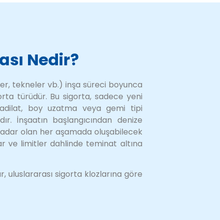
ası Nedir?
er, tekneler vb.) inşa süreci boyunca
orta türüdür. Bu sigorta, sadece yeni
tadilat, boy uzatma veya gemi tipi
adır. İnşaatın başlangıcından denize
 kadar olan her aşamada oluşabilecek
ar ve limitler dahlinde teminat altına
 uluslararası sigorta klozlarına göre