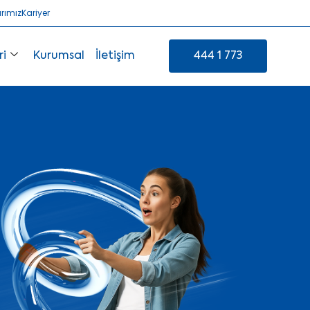
arımız
Kariyer
ri
Kurumsal
İletişim
444 1 773