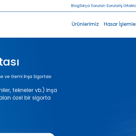
Blog
Sıkça Sorulan Sorular
İş Ortakl
Ürünlerimiz
Hasar İşlemle
tası
e ve Gemi İnşa Sigortası
ler, tekneler vb.) inşa
lan özel bir sigorta