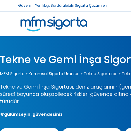
Güvenilir, Yenilikçi, Sürdürülebilir Sigorta Çözümleri!
Tekne ve Gemi İnşa Sigor
MFM Sigorta
»
Kurumsal Sigorta Ürünleri
»
Tekne Sigortaları
»
Tekn
Tekne ve Gemi İnşa Sigortası, deniz araçlarının (gemi
süreci boyunca oluşabilecek riskleri güvence altına a
türüdür.
#gülümseyin, güvendesiniz