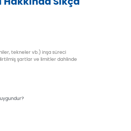
ı Hakkında Sıkça
ler, tekneler vb.) inşa süreci
rtilmiş şartlar ve limitler dahlinde
n uygundur?